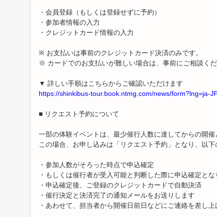
・会員登録（もしくは登録せずに予約）
・参加者情報の入力
・クレジットカード情報の入力
※ お支払いは事前のクレジットカード決済のみです。
※ カードでのお支払いが難しい場合は、事前にご相談く
▼ 詳しい手順はこちらからご確認いただけます
https://shinkibus-tour.book.ntmg.com/news/form?lng=ja-J
■ リクエスト予約について
一部の体験イベントは、最少催行人数に達してからの開催
この場合、お申し込みは「リクエスト予約」となり、以下
・参加人数がそろった時点で申込確定
・もしくは催行者が受入可能と判断した際に申込確定とな
・申込確定後、ご登録のクレジットカードで自動決済
・催行決定と決済完了の通知メールをお送りします
・あわせて、担当者から開催日前日などにご連絡を差し上