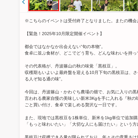
※こちらのイベントは受付終了となりました。またの機会
【緊急！2025年10月限定開催イベント】
都会ではなかなか出会えない“旬の本物”。
食卓に並ぶ食材が、どこでどう育ち、どんな味わいを持っ
その代表格が、丹波篠山の秋の味覚「黒枝豆」。
収穫期もいよいよ最終盤を迎える10月下旬の黒枝豆は、
る人ぞ知る通の味”。
今回は、丹波篠山・かわぐち農場の畑で、お気に入りの黒
言われる農家自慢の美味しい新米3Kgを手に入れる『秋
ごと買い付け、食卓で楽しめる贅沢な一日です。
また、現地では黒枝豆を1株単位、新米を1kg単位で追加
「もっと味わいたい」「大切な人にも届けたい」という方
黒枝豆は収穫できる量が限られており、年々その貴重さは