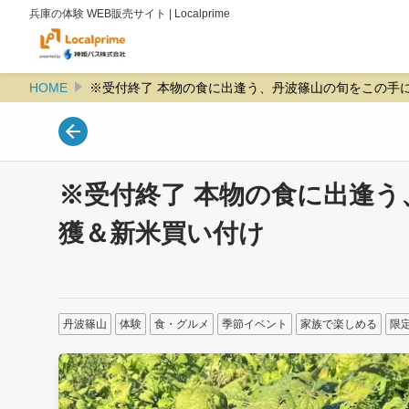
兵庫の体験 WEB販売サイト | Localprime
HOME
※受付終了 本物の食に出逢う、丹波篠山の旬をこの手
※受付終了 本物の食に出逢
獲＆新米買い付け
丹波篠山
体験
食・グルメ
季節イベント
家族で楽しめる
限