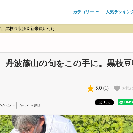
カテゴリー
人気ランキン
に。黒枝豆収獲＆新米買い付け
う、丹波篠山の旬をこの手に。黒枝豆
5.0
(
1
)
お気
定イベント
かわぐち農場