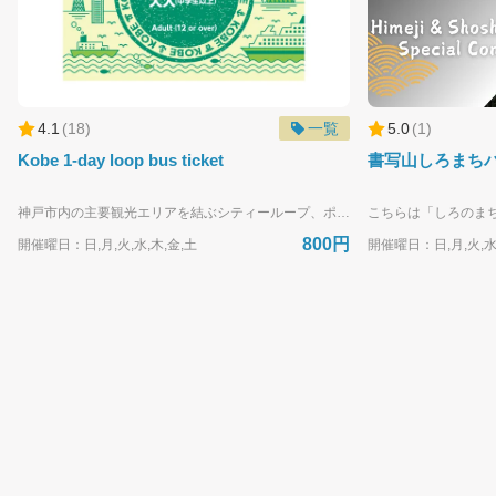
4.1
(
18
)
一覧
5.0
(
1
)
Kobe 1-day loop bus ticket
書写山しろまち
神戸市内の主要観光エリアを結ぶシティーループ、ポートループ、神姫バスの路線バス（山手線・神戸空港線を含む神戸中心エリアを運行する路線バス）が1日乗り放題のデジタル乗車券。神戸市内の観光地をぐるっと巡りたい方におすすめです。 ーーーチケット内容ーーー ■ご利用可能日：1 Day Ticket (0:00～24:00まで) ■料金：大人 800円 ■利用制限：大人（12歳以上）からご利用可 ■購入方法：本ページより事前クレジット決済（おひとり1枚） ※お一人で複数名分購入はできません。お手数ですご自身でご購入お願いします。 ＜利用可能なバス＞ ・シティーループ・ポートループ ・山手線下記の神姫バス路線 （ポートアイランド線・神戸空港線・白川台神戸線） ・三宮駅前・地下鉄三宮駅前・京町筋・神戸市立博物館前・新港町・神戸ポートオアシス前・元町商店街・ハーバーランド・神戸駅南口・新開地・湊川公園西口・新神戸駅前 北埠頭※・中埠頭※・港湾短大前※・神戸空港※・ポートアイランド内全線
800円
開催曜日：日,月,火,水,木,金,土
開催曜日：日,月,火,水