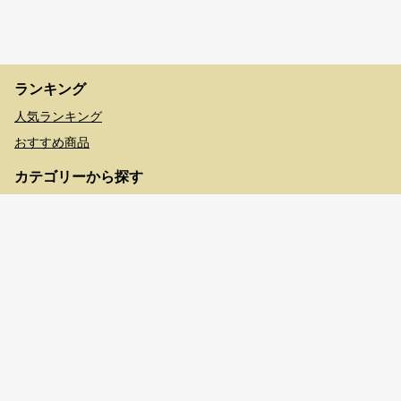
ランキング
人気ランキング
おすすめ商品
カテゴリーから探す
神戸/摂津/阪神
予約する
播磨
赤穂ミネラルツーリズム
明石T3テラス イベント特集
淡路島
但馬
丹波
書寫山圓教寺 特別イベント