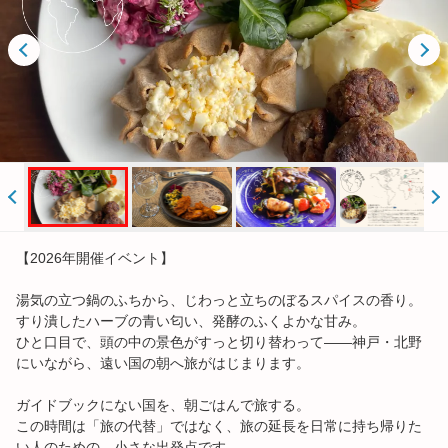
書寫山圓教寺 特別イベント
ひょうごフィールドパビリオン
Mobers（デジタルバスチケット）
人気ランキング
【2026年開催イベント】
おすすめ
湯気の立つ鍋のふちから、じわっと立ちのぼるスパイスの香り。
すり潰したハーブの青い匂い、発酵のふくよかな甘み。
閲覧履歴
ひと口目で、頭の中の景色がすっと切り替わって——神戸・北野
にいながら、遠い国の朝へ旅がはじまります。
ご案内
ガイドブックにない国を、朝ごはんで旅する。
会社案内
この時間は「旅の代替」ではなく、旅の延長を日常に持ち帰りた
い人のための、小さな出発点です。