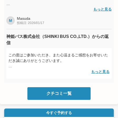
料理も美味しかったですし、文化や料理の背景についてもしれ
もっと見る
たので、すごく有意義な時間になりました。
Masuda
お土産までいただき、大満足です。
M
投稿日: 2026/01/17
参加されていた方も皆さん素敵な方ばかりで、和気あいあいと
神姫バス株式会社（SHINKI BUS CO.,LTD.）からの返
楽しい時間を過ごせました。
信
この度はご参加いただき、また心温まるご感想をお寄せいた
だき誠にありがとうございます。
初めてのご参加とのことでしたが、楽しんでお過ごしいただ
もっと見る
けたとのお言葉を伺い、大変嬉しく思っております。
今後もお一人でも気軽にご参加いただける、温かい雰囲気の
イベントづくりに努めてまいります。
クチコミ一覧
またお会いできる機会を、心より楽しみにしております。
今すぐ予約する