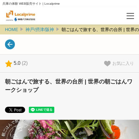
兵庫の体験 WEB販売サイト | Localprime
HOME
神戸/摂津/阪神
朝ごはんで旅する、世界の台所 | 世界
カテゴリー
神戸/摂津/阪神
播磨
5.0
(
2
)
お気に入り
赤穂ミネラルツーリズム
朝ごはんで旅する、世界の台所 | 世界の朝ごはんワ
明石T3テラス イベント特集
ークショップ
淡路島
但馬
丹波