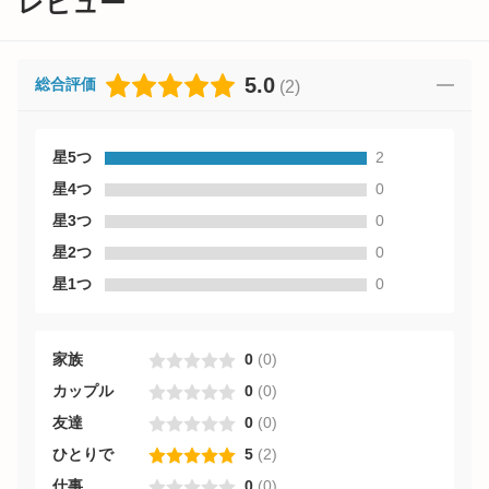
レビュー
5.0
総合評価
(
2
)
星5つ
2
星4つ
0
星3つ
0
星2つ
0
星1つ
0
家族
0
(
0
)
カップル
0
(
0
)
友達
0
(
0
)
ひとりで
5
(
2
)
仕事
0
(
0
)