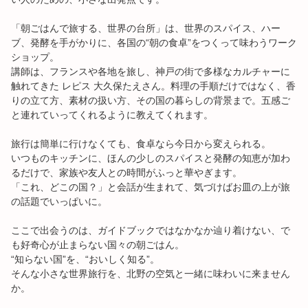
企業情報・運営会社について
「朝ごはんで旅する、世界の台所」は、世界のスパイス、ハー
ブ、発酵を手がかりに、各国の“朝の食卓”をつくって味わうワーク
お知らせ
ショップ。
講師は、フランスや各地を旅し、神戸の街で多様なカルチャーに
English
触れてきた レピス 大久保たえさん。料理の手順だけではなく、香
りの立て方、素材の扱い方、その国の暮らしの背景まで。五感ご
と連れていってくれるように教えてくれます。
中文（简体字）
旅行は簡単に行けなくても、食卓なら今日から変えられる。
いつものキッチンに、ほんの少しのスパイスと発酵の知恵が加わ
ログイン/予約確認
るだけで、家族や友人との時間がふっと華やぎます。
「これ、どこの国？」と会話が生まれて、気づけばお皿の上が旅
の話題でいっぱいに。
ここで出会うのは、ガイドブックではなかなか辿り着けない、で
も好奇心が止まらない国々の朝ごはん。
“知らない国”を、“おいしく知る”。
そんな小さな世界旅行を、北野の空気と一緒に味わいに来ません
か。